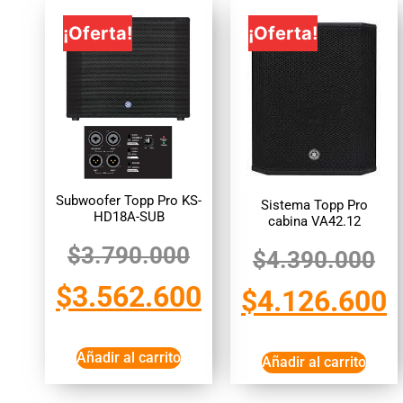
¡Oferta!
¡Oferta!
Subwoofer Topp Pro KS-
Sistema Topp Pro
HD18A-SUB
cabina VA42.12
$
3.790.000
$
4.390.000
$
3.562.600
$
4.126.600
Añadir al carrito
Añadir al carrito