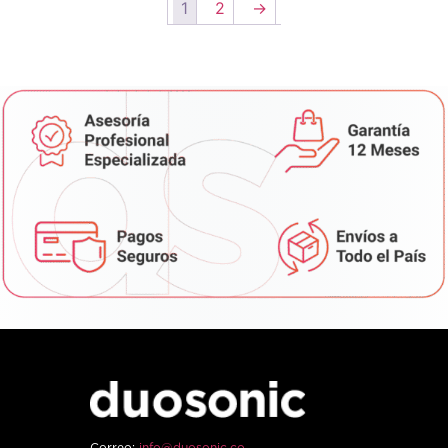
1
2
→