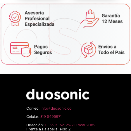
Correo:
info@duosonic.co
Celular:
319 5495871
Dirección:
Cl 53 B No 25-21 Local 2089
Frente a Falabella Piso 2