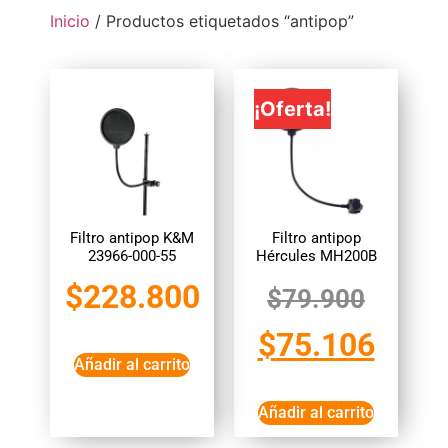
Inicio
/ Productos etiquetados “antipop”
¡Oferta!
Filtro antipop K&M
Filtro antipop
23966-000-55
Hércules MH200B
$
228.800
$
79.900
$
75.106
Añadir al carrito
Añadir al carrito