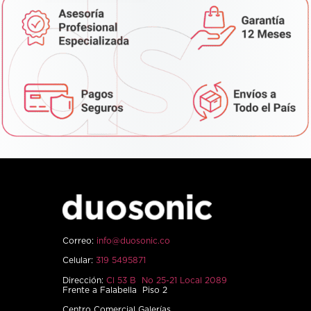
Correo:
info@duosonic.co
Celular:
319 5495871
Dirección:
Cl 53 B No 25-21 Local 2089
Frente a Falabella Piso 2
Centro Comercial Galerías