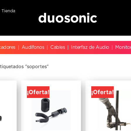
Tienda
cadores
Audífonos
Cables
Interfaz de Audio
Monito
tiquetados “soportes”
¡Oferta!
¡Oferta!