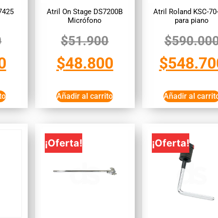
7425
Atril On Stage DS7200B
Atril Roland KSC-7
Micrófono
para piano
0
$
51.900
$
590.00
0
$
48.800
$
548.70
to
Añadir al carrito
Añadir al carrit
¡Oferta!
¡Oferta!