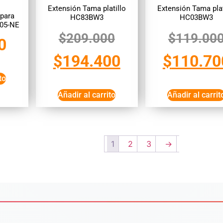
Extensión Tama platillo
Extensión Tama plat
 para
HC83BW3
HC03BW3
305-NE
$
209.000
$
119.00
0
$
194.400
$
110.70
to
Añadir al carrito
Añadir al carrit
1
2
3
→