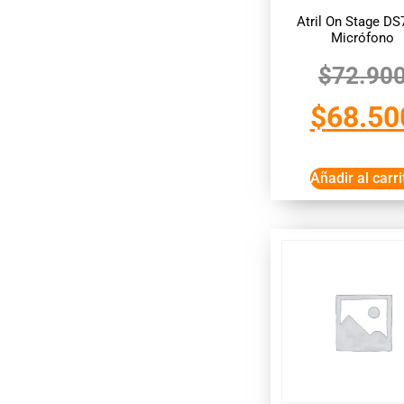
Atril On Stage DS
Micrófono
$
72.90
$
68.50
Añadir al carri