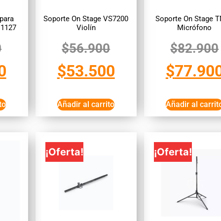
para
Soporte On Stage VS7200
Soporte On Stage 
C1127
Violín
Micrófono
0
$
56.900
$
82.900
0
$
53.500
$
77.90
to
Añadir al carrito
Añadir al carrit
¡Oferta!
¡Oferta!