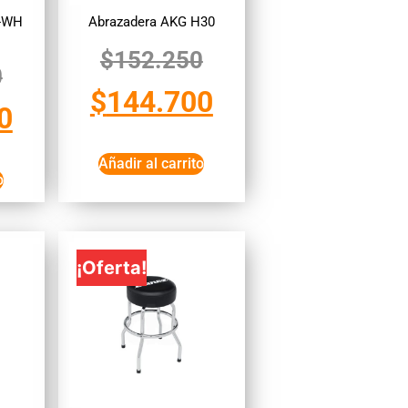
0-WH
Abrazadera AKG H30
$
152.250
0
$
144.700
0
Añadir al carrito
o
¡Oferta!