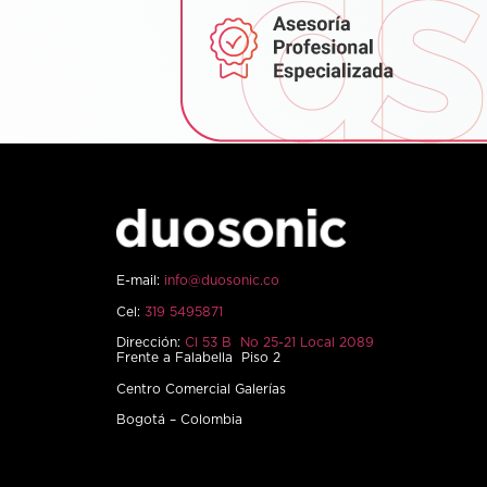
E-mail:
info@duosonic.co
Cel:
319 5495871
Dirección:
Cl 53 B No 25-21 Local 2089
Frente a Falabella Piso 2
Centro Comercial Galerías
Bogotá – Colombia