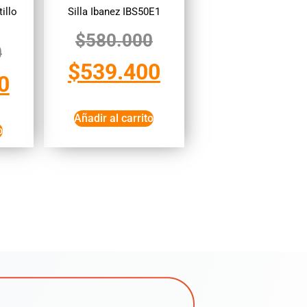
illo
Silla Ibanez IBS50E1
$
580.000
0
$
539.400
0
Añadir al carrito
o