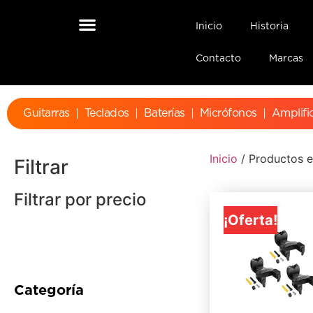
Inicio
Historia
Contacto
Marcas
Guitarras
Teclados
Baterías
Micrófonos
Amplifi
Inicio
/ Productos e
Filtrar
Filtrar por precio
¡Oferta!
Categoría