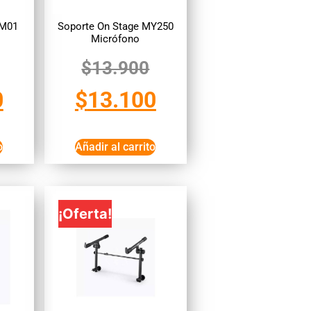
TM01
Soporte On Stage MY250
Micrófono
$
13.900
0
$
13.100
o
Añadir al carrito
¡Oferta!