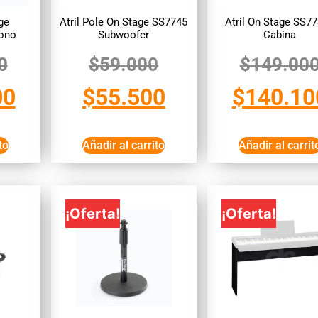
ge
Atril Pole On Stage SS7745
Atril On Stage SS7
ono
Subwoofer
Cabina
0
$
59.000
$
149.00
00
$
55.500
$
140.10
to
Añadir al carrito
Añadir al carrit
¡Oferta!
¡Oferta!