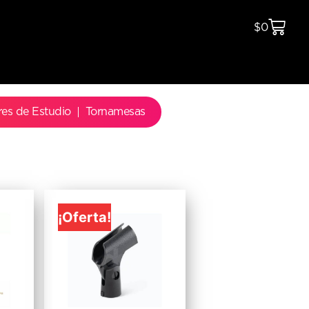
$
0
res de Estudio
Tornamesas
¡Oferta!