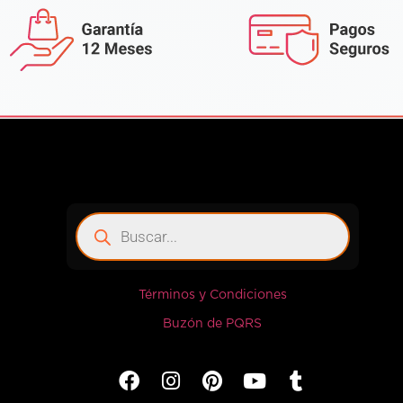
Términos y Condiciones
Buzón de PQRS