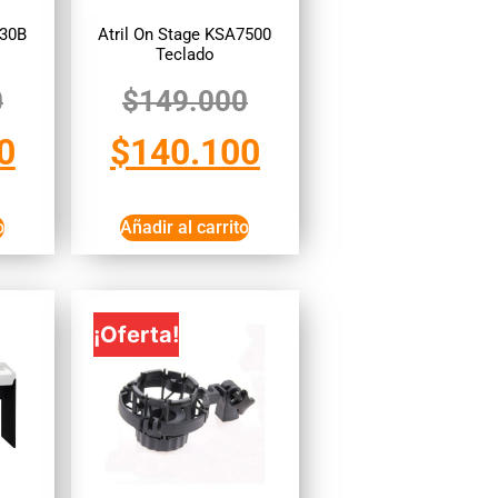
730B
Atril On Stage KSA7500
Teclado
0
$
149.000
0
$
140.100
o
Añadir al carrito
¡Oferta!