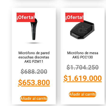
¡Oferta!
¡Oferta!
Micrófono de pared
Micrófono de mesa
escuchas discretas
AKG PCC130
AKG PZM11
$
1.704.250
$
688.200
$
1.619.000
$
653.800
Añadir al carrito
Añadir al carrito