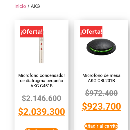
Inicio
/ AKG
¡Oferta!
¡Oferta!
Micrófono condensador
Micrófono de mesa
de diafragma pequeño
AKG CBL201B
AKG C451B
$
972.400
$
2.146.600
$
923.700
$
2.039.300
Añadir al carrito