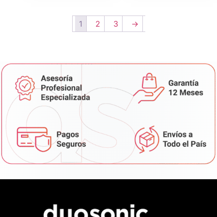
1
2
3
→