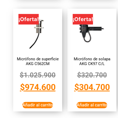
¡Oferta!
¡Oferta!
Micrófono de superficie
Micrófono de solapa
AKG C562CM
AKG CK97 C/L
$
1.025.900
$
320.700
$
974.600
$
304.700
Añadir al carrito
Añadir al carrito