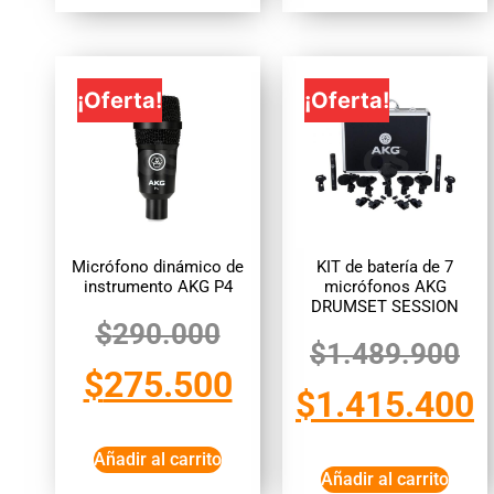
¡Oferta!
¡Oferta!
Micrófono dinámico de
KIT de batería de 7
instrumento AKG P4
micrófonos AKG
DRUMSET SESSION
$
290.000
$
1.489.900
$
275.500
$
1.415.400
Añadir al carrito
Añadir al carrito