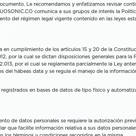
 documento. Le recomendamos y enfatizamos revisar cont
UOSONIC.CO comunica a sus grupos de interés la Polític
to del régimen legal vigente contenido en las leyes esta
a en cumplimiento de los artículos 15 y 20 de la Constituci
 2.012, por la cual se dictan disposiciones generales para l
.013, por el cual se reglamenta parcialmente la Ley anteri
les del hábeas data y se regula el manejo de la informaci
es registrados en bases de datos de tipo físico y automat
ento de datos personales se requiere la autorización previ
lar que facilite información relativa a sus datos personale
 los términos y condiciones recogidos en la misma
.