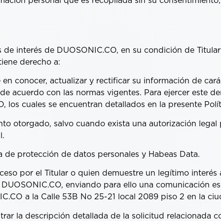
rmación personal que es recopilada sin su consentimiento
 de interés de DUOSONIC.CO, en su condición de Titular
tiene derecho a:
n conocer, actualizar y rectificar su información de cará
e acuerdo con las normas vigentes. Para ejercer este der
los cuales se encuentran detallados en la presente Polít
to otorgado, salvo cuando exista una autorización legal p
l.
a de protección de datos personales y Habeas Data.
ceso por el Titular o quien demuestre un legítimo interés 
or DUOSONIC.CO, enviando para ello una comunicación esc
IC.CO a la Calle 53B No 25-21 local 2089 piso 2 en la ci
ar la descripción detallada de la solicitud relacionada c