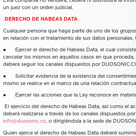
Esta compañía no venderá, cederá ni distribuirá la info
un juez con un orden judicial.
DERECHO DE HABEAS DATA
Cualquier persona que haga parte de uno de los grupos
en relación con el tratamiento de sus datos personales, 
● Ejercer el derecho de Habeas Data, el cual consiste e
cancelar los mismos en aquellos casos en que proceda, d
deberá seguir los canales dispuestos por DUOSONIC.CO, 
● Solicitar evidencia de la existencia del consentimien
mismo se realice en el marco de una relación contractua
● Ejercer las acciones que la Ley reconoce en materi
El ejercicio del derecho de Habeas Data, así como el ac
deberá realizarse a través de los canales dispuestos p
info
@duosonic.co
, o dirigiéndola a la sede de DUOSON
Quien ejerce el derecho de Habeas Data deberá suministr