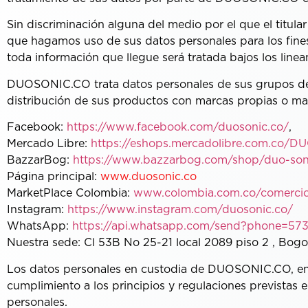
Sin discriminación alguna del medio por el que el titula
que hagamos uso de sus datos personales para los fin
toda información que llegue será tratada bajos los linea
DUOSONIC.CO trata datos personales de sus grupos de int
distribución de sus productos con marcas propias o mar
Facebook:
https://www.facebook.com/duosonic.co/
,
Mercado Libre:
https://eshops.mercadolibre.com.co
BazzarBog:
https://www.bazzarbog.com/shop/duo-son
Página principal:
www.duosonic.co
MarketPlace Colombia:
www.colombia.com.co/comercio
Instagram:
https://www.instagram.com/duosonic.co/
WhatsApp:
https://api.whatsapp.com/send?phone=57
Nuestra sede: Cl 53B No 25-21 local 2089 piso 2 , Bogo
Los datos personales en custodia de DUOSONIC.CO, en 
cumplimiento a los principios y regulaciones previstas e
personales.