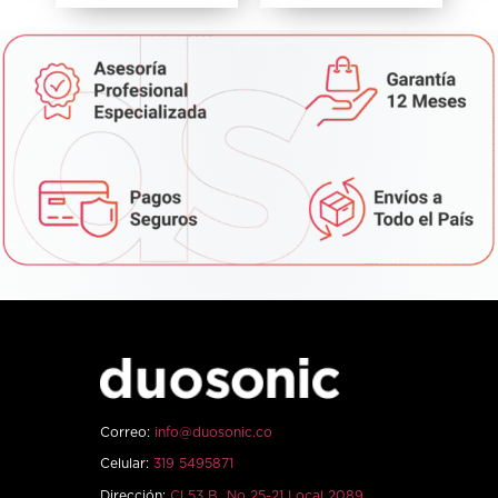
Correo:
info@duosonic.co
Celular:
319 5495871
Dirección:
Cl 53 B No 25-21 Local 2089