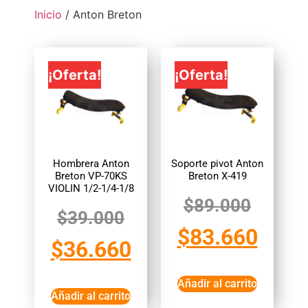
Inicio
/ Anton Breton
¡Oferta!
¡Oferta!
Hombrera Anton
Soporte pivot Anton
Breton VP-70KS
Breton X-419
VIOLIN 1/2-1/4-1/8
$
89.000
$
39.000
$
83.660
$
36.660
Añadir al carrito
Añadir al carrito