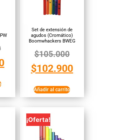
Set de extensión de
WPW
agudos (Cromático)
Boomwhackers BWEG
0
$
105.000
0
$
102.900
o
Añadir al carrito
¡Oferta!