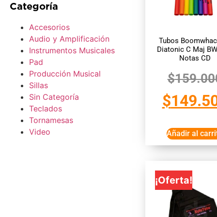
Categoría
Accesorios
Audio y Amplificación
Tubos Boomwhac
Diatonic C Maj B
Instrumentos Musicales
Notas CD
Pad
Producción Musical
$
159.00
Sillas
$
149.5
Sin Categoría
Teclados
Tornamesas
Video
Añadir al carri
¡Oferta!