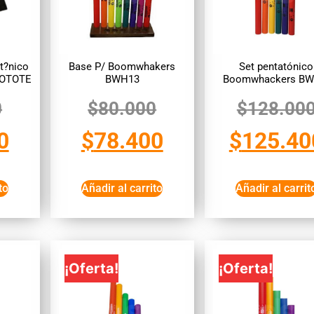
at?nico
Base P/ Boomwhakers
Set pentatónico
LOTOTE
BWH13
Boomwhackers B
0
$
80.000
$
128.00
0
$
78.400
$
125.40
to
Añadir al carrito
Añadir al carrit
¡Oferta!
¡Oferta!