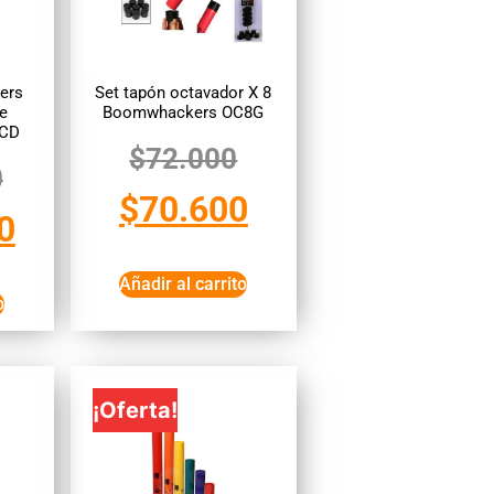
ers
Set tapón octavador X 8
e
Boomwhackers OC8G
 CD
$
72.000
0
$
70.600
0
Añadir al carrito
o
¡Oferta!