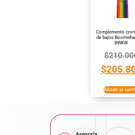
Complemento crom
de bajos Boomwha
BWKW
$
210.00
$
205.8
Añadir al carri