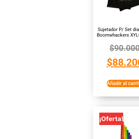
Sujetador P/ Set di
Boomwhackers XY
$
90.00
$
88.20
Añadir al carri
¡Oferta!