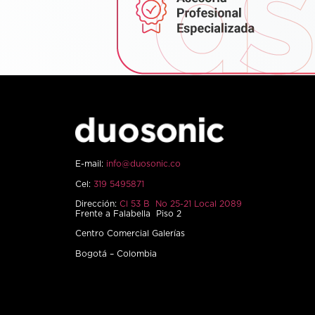
E-mail:
info@duosonic.co
Cel:
319 5495871
Dirección:
Cl 53 B No 25-21 Local 2089
Frente a Falabella Piso 2
Centro Comercial Galerías
Bogotá – Colombia