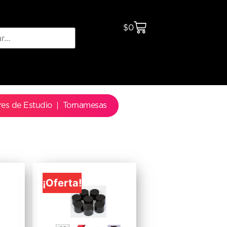
$
0
res de Estudio
Tornamesas
¡Oferta!