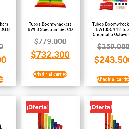
kers
Tubos Boomwhackers
Tubos Boomwhack
WDG 8
BWFS Spectrum Set CD
BW13OC4 13 Tub
Chromatic Octave
$
779.000
0
$
259.00
$
732.300
00
$
243.50
Añadir al carrito
to
Añadir al carrit
¡Oferta!
¡Oferta!