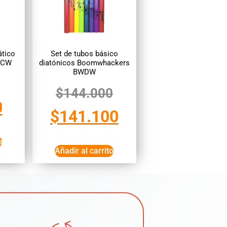
tico
Set de tubos básico
WCW
diatónicos Boomwhackers
BWDW
$
144.000
0
$
141.100
o
Añadir al carrito