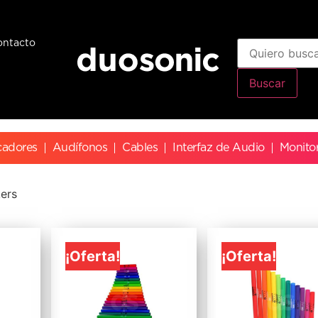
ontacto
Buscar
cadores
Audífonos
Cables
Interfaz de Audio
Monito
ers
¡Oferta!
¡Oferta!