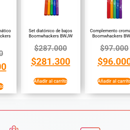
ático
Set diatónico de bajos
Complemento cromá
ckers
Boomwhackers BWJW
Boomwhackers B
$
287.000
$
97.000
0
$
281.300
$
96.00
00
Añadir al carrito
Añadir al carrit
to