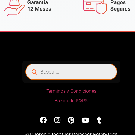
Términos y Condiciones
Buzón de PQRS
© Duosonic Todos los Derechos Reservados