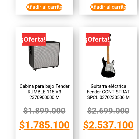
Añadir al carrito
Añadir al carrito
¡Oferta!
¡Oferta!
Cabina para bajo Fender
Guitarra eléctrica
RUMBLE 115 V3
Fender CONT STRAT
2370900000 M
SPCL 0370230506 M
$
1.899.000
$
2.699.000
$
1.785.100
$
2.537.100