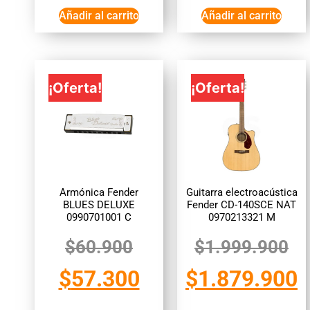
Añadir al carrito
Añadir al carrito
¡Oferta!
¡Oferta!
Armónica Fender
Guitarra electroacústica
BLUES DELUXE
Fender CD-140SCE NAT
0990701001 C
0970213321 M
$
60.900
$
1.999.900
$
57.300
$
1.879.900