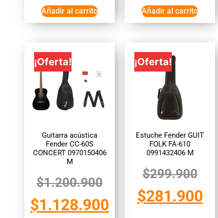
Añadir al carrito
Añadir al carrito
¡Oferta!
¡Oferta!
Guitarra acústica
Estuche Fender GUIT
Fender CC-60S
FOLK FA-610
CONCERT 0970150406
0991432406 M
M
$
299.900
$
1.200.900
$
281.900
$
1.128.900