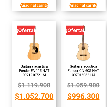
Añadir al carrito
Añadir al carrito
¡Oferta!
¡Oferta!
Guitarra acústica
Guitarra acústica
Fender FA-115 NAT
Fender CN-60S NAT
0971210721 M
0970160521 M
$
1.119.900
$
1.059.900
$
1.052.700
$
996.300