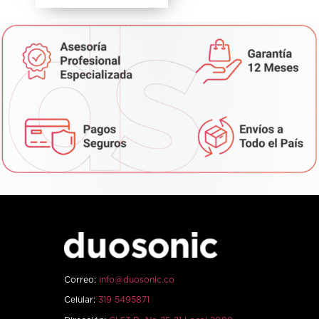
Correo:
info@duosonic.co
Celular:
319 5495871