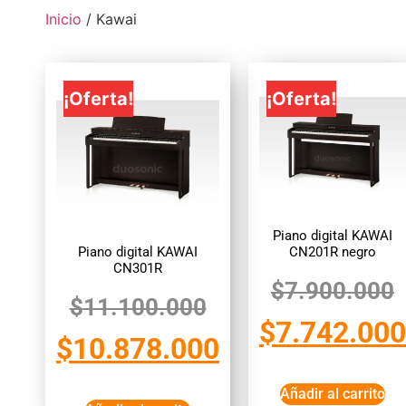
Inicio
/ Kawai
¡Oferta!
¡Oferta!
Piano digital KAWAI
Piano digital KAWAI
CN201R negro
CN301R
$
7.900.000
$
11.100.000
$
7.742.000
$
10.878.000
Añadir al carrito