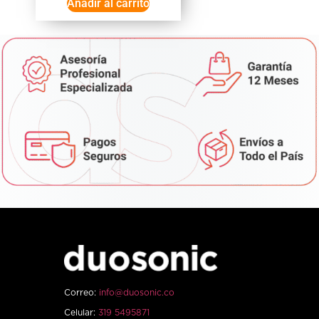
Añadir al carrito
Correo:
info@duosonic.co
Celular:
319 5495871