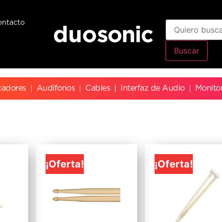
ontacto
Buscar
cadores
Audífonos
Cables
Interfaz de Audio
Monito
¡Oferta!
¡Oferta!