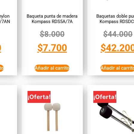
nylon
Baqueta punta de madera
Baquetas doble pu
/7AN
Kompass RDS5A/7A
Kompass RDSDC
$
8.000
$
44.000
0
$
7.700
$
42.20
to
Añadir al carrito
Añadir al carrit
¡Oferta!
¡Oferta!