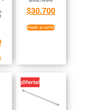
$
30.700
o
)
M
Añadir al carrito
0
o
¡Oferta!