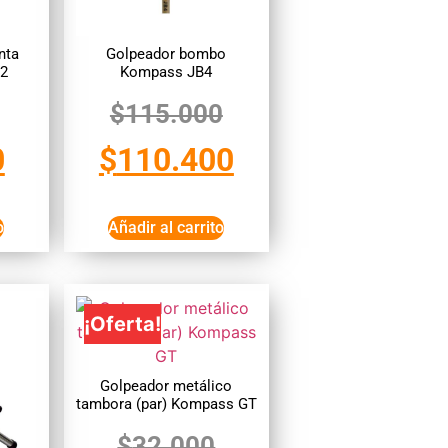
nta
Golpeador bombo
2
Kompass JB4
$
115.000
0
$
110.400
o
Añadir al carrito
¡Oferta!
Golpeador metálico
tambora (par) Kompass GT
$
32.000