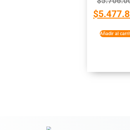
$
5.706.0
$
5.477.
Añadir al carri