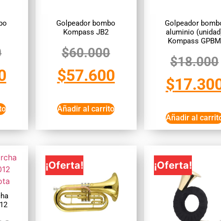
bo
Golpeador bombo
Golpeador bomb
3
Kompass JB2
aluminio (unidad
Kompass GPB
0
$
60.000
$
18.000
0
$
57.600
$
17.30
to
Añadir al carrito
Añadir al carrit
¡Oferta!
¡Oferta!
cha
12