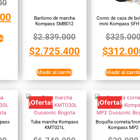
00
200
Barítono de marcha
Corno de caza de bol
Kompass SMB012
mini Kompass SFH
$
2.839.000
$
325.00
to
$
2.725.400
$
312.00
Añadir al carrito
Añadir al carrit
¡Oferta!
¡Oferta!
pass
Tuba marcha Kompass
Boquilla corneta/tro
KMT021L
Kompass MP2