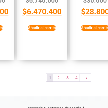
00
$
6.740.000
$
30.000
800
$
6.470.400
$
28.80
to
Añadir al carrito
Añadir al carrit
1
2
3
4
→