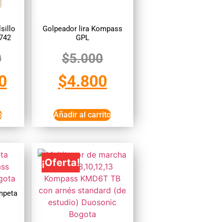
sillo
Golpeador lira Kompass
742
GPL
0
$
5.000
0
$
4.800
o
Añadir al carrito
¡Oferta!
mpeta