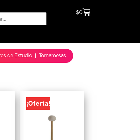
$
0
res de Estudio
Tornamesas
¡Oferta!