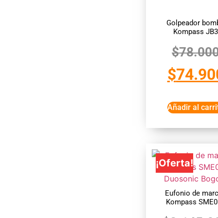
Golpeador bom
Kompass JB
$
78.00
$
74.90
Añadir al carri
¡Oferta!
Eufonio de mar
Kompass SME0