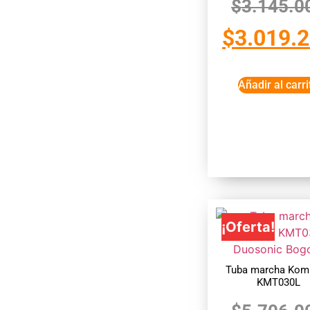
$
3.145.0
$
3.019.
Añadir al carri
¡Oferta!
Tuba marcha Kom
KMT030L