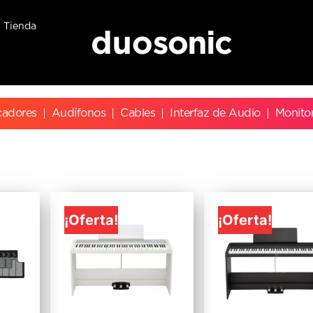
Tienda
cadores
Audífonos
Cables
Interfaz de Audio
Monito
¡Oferta!
¡Oferta!