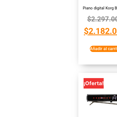
Piano digital Korg 
$
2.297.0
$
2.182.
Añadir al carri
¡Oferta!