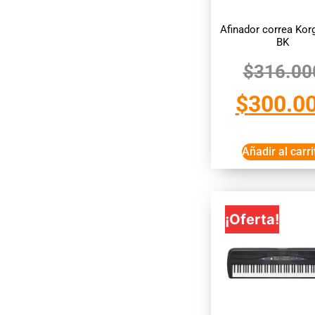
Afinador correa Kor
BK
$
316.00
$
300.0
Añadir al carri
¡Oferta!