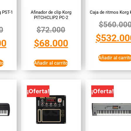
g PST-1
Afinador de clip Korg
Caja de ritmos Korg 
PITCHCLIP2 PC-2
$
560.00
0
$
72.000
$
532.00
00
$
68.000
Añadir al carrit
to
Añadir al carrito
¡Oferta!
¡Oferta!