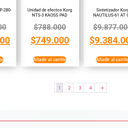
SP-280-
Unidad de efectos Korg
Sintetizador Kor
NTS-3 KAOSS PAD
NAUTILUS-61 AT 
00
$
788.000
$
9.877.0
000
$
749.000
$
9.384.0
to
Añadir al carrito
Añadir al carrit
1
2
3
4
→