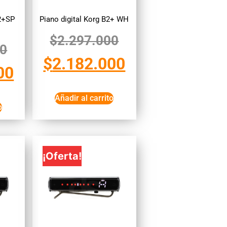
B2+SP
Piano digital Korg B2+ WH
$
2.297.000
00
$
2.182.000
00
Añadir al carrito
o
¡Oferta!