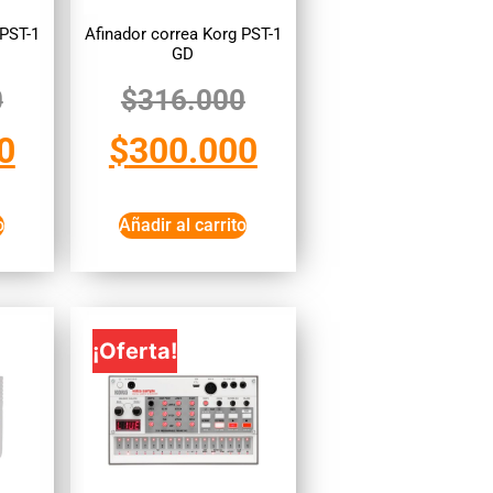
 PST-1
Afinador correa Korg PST-1
GD
0
$
316.000
0
$
300.000
o
Añadir al carrito
¡Oferta!