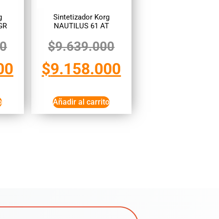
g
Sintetizador Korg
GR
NAUTILUS 61 AT
00
$
9.639.000
00
$
9.158.000
o
Añadir al carrito