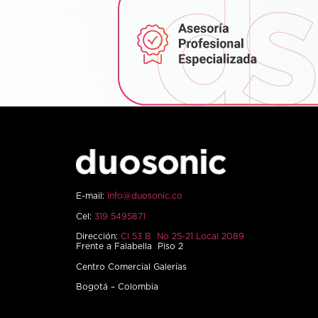
E-mail:
info@duosonic.co
Cel:
319 5495871
Dirección:
Cl 53 B No 25-21 Local 2089
Frente a Falabella Piso 2
Centro Comercial Galerías
Bogotá – Colombia