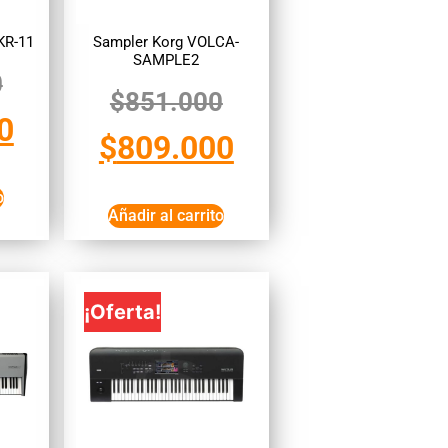
KR-11
Sampler Korg VOLCA-
SAMPLE2
0
$
851.000
0
$
809.000
o
Añadir al carrito
¡Oferta!