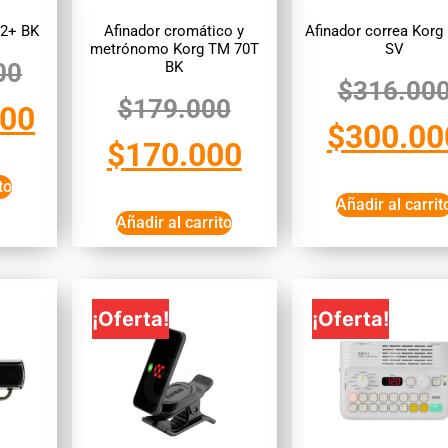
B2+ BK
Afinador cromático y
Afinador correa Korg
metrónomo Korg TM 70T
SV
BK
00
$
316.00
$
179.000
000
$
300.00
$
170.000
to
Añadir al carrit
Añadir al carrito
¡Oferta!
¡Oferta!