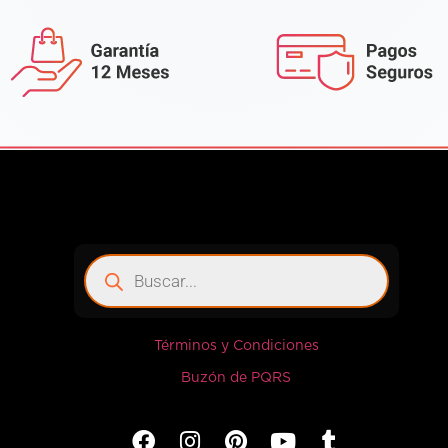
Términos y Condiciones
Buzón de PQRS