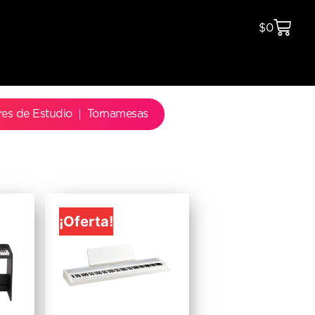
$
0
res de Estudio
Tornamesas
¡Oferta!