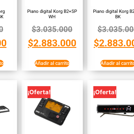
org
Piano digital Korg B2+SP
Piano digital Korg 
BK
WH
BK
0
$
3.035.000
$
3.035.0
00
$
2.883.000
$
2.883.0
to
Añadir al carrito
Añadir al carrit
¡Oferta!
¡Oferta!