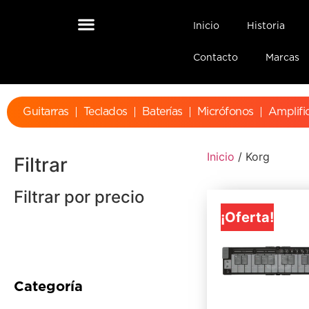
Inicio
Historia
Contacto
Marcas
Guitarras
Teclados
Baterías
Micrófonos
Amplifi
Inicio
/ Korg
Filtrar
Filtrar por precio
¡Oferta!
Categoría