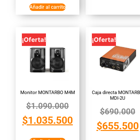
Añadir al carrito
¡Oferta!
¡Oferta!
Monitor MONTARBO M4M
Caja directa MONTAR
MDI-2U
$
1.090.000
$
690.000
$
1.035.500
$
655.500