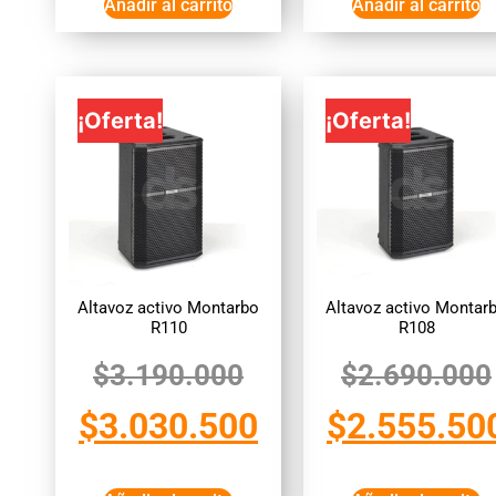
Añadir al carrito
Añadir al carrito
¡Oferta!
¡Oferta!
Altavoz activo Montarbo
Altavoz activo Montar
R110
R108
$
3.190.000
$
2.690.000
$
3.030.500
$
2.555.50