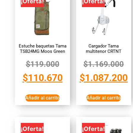
¡Oferta!
¡Oferta!
Estuche baquetas Tama
Cargador Tama
TSB24MG Moos Green
multitenor CRTNT
$
119.000
$
1.169.000
$
110.670
$
1.087.200
Añadir al carrito
Añadir al carrito
¡Oferta!
¡Oferta!