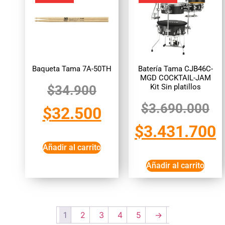
Baqueta Tama 7A-50TH
Batería Tama CJB46C-
MGD COCKTAIL-JAM
Kit Sin platillos
$
34.900
$
3.690.000
$
32.500
$
3.431.700
Añadir al carrito
Añadir al carrito
1
2
3
4
5
→