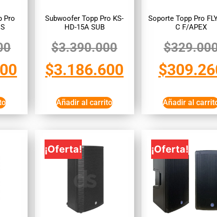
p Pro
Subwoofer Topp Pro KS-
Soporte Topp Pro FL
US
HD-15A SUB
C F/APEX
00
$
3.390.000
$
329.00
600
$
3.186.600
$
309.26
to
Añadir al carrito
Añadir al carrit
¡Oferta!
¡Oferta!