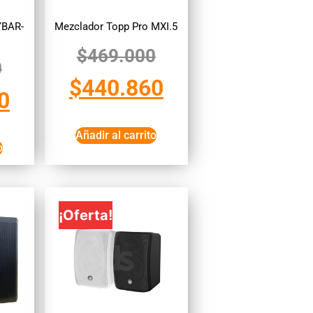
YBAR-
Mezclador Topp Pro MXI.5
$
469.000
0
$
440.860
0
Añadir al carrito
o
¡Oferta!