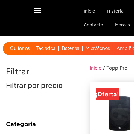
Inicio
Historia
Contacto
Marcas
Guitarras
Teclados
Baterías
Micrófonos
Amplifi
Inicio
/ Topp Pro
Filtrar
Filtrar por precio
¡Oferta!
Categoría