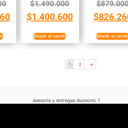
00
$
1.490.000
$
879.00
460
$
1.400.600
$
826.26
to
Añadir al carrito
Añadir al carrit
1
2
→