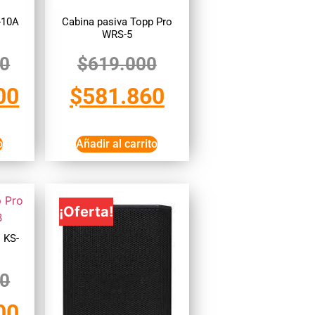
-10A
Cabina pasiva Topp Pro
WRS-5
00
$
619.000
00
$
581.860
o
Añadir al carrito
¡Oferta!
 KS-
00
00