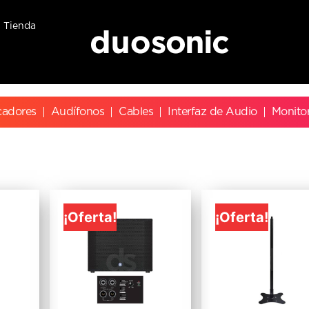
Tienda
cadores
Audífonos
Cables
Interfaz de Audio
Monito
¡Oferta!
¡Oferta!