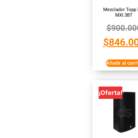
Mezclador Topp 
MXI.3BT
$
900.00
$
846.0
Añadir al carri
¡Oferta!