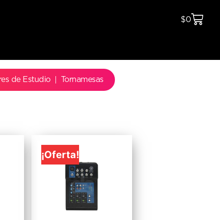
$
0
res de Estudio
Tornamesas
¡Oferta!