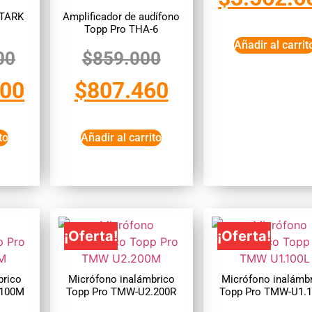
STARK
Amplificador de audífono
Topp Pro THA-6
Añadir al carrit
00
$
859.000
600
$
807.460
to
Añadir al carrito
¡Oferta!
¡Oferta!
brico
Micrófono inalámbrico
Micrófono inalámb
.100M
Topp Pro TMW-U2.200R
Topp Pro TMW-U1.