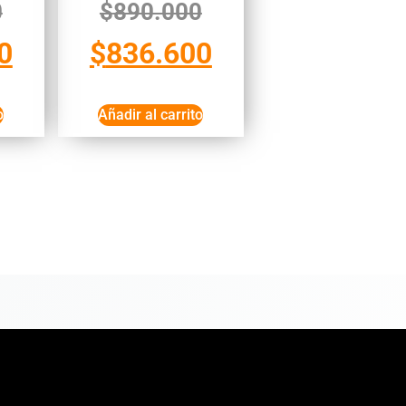
0
$
890.000
0
$
836.600
o
Añadir al carrito