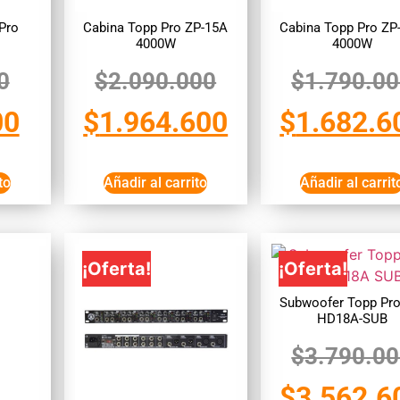
Pro
Cabina Topp Pro ZP-15A
Cabina Topp Pro ZP
4000W
4000W
0
$
2.090.000
$
1.790.0
00
$
1.964.600
$
1.682.6
to
Añadir al carrito
Añadir al carrit
¡Oferta!
¡Oferta!
Subwoofer Topp Pro
HD18A-SUB
$
3.790.0
$
3.562.6