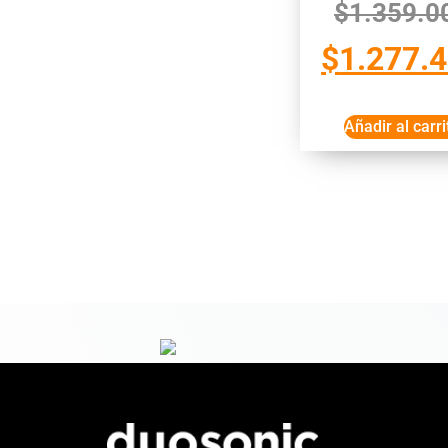
$
1.359.0
$
1.277.
Añadir al carri