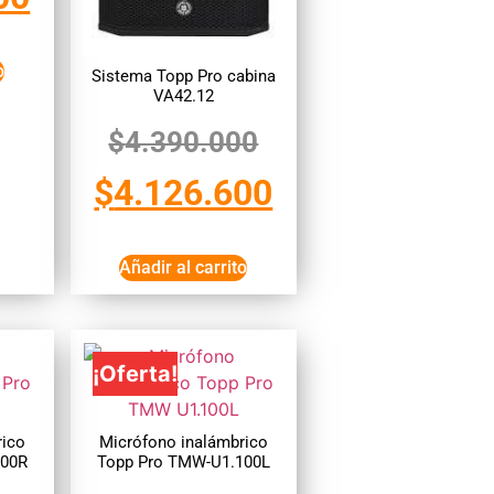
o
Sistema Topp Pro cabina
VA42.12
$
4.390.000
$
4.126.600
Añadir al carrito
¡Oferta!
rico
Micrófono inalámbrico
100R
Topp Pro TMW-U1.100L