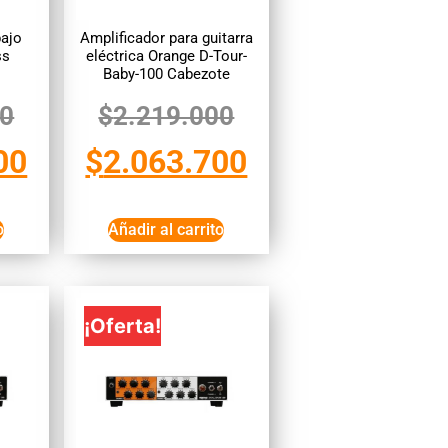
bajo
Amplificador para guitarra
ss
eléctrica Orange D-Tour-
Baby-100 Cabezote
00
$
2.219.000
00
$
2.063.700
o
Añadir al carrito
¡Oferta!