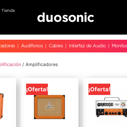
Tienda
cadores
Audífonos
Cables
Interfaz de Audio
Monito
lificación
/ Amplificadores
¡Oferta!
¡Oferta!