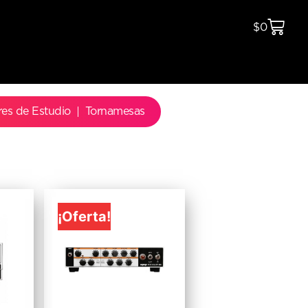
$
0
res de Estudio
Tornamesas
¡Oferta!