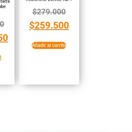
tarra
ube
$
279.000
00
$
259.500
50
Añadir al carrito
o