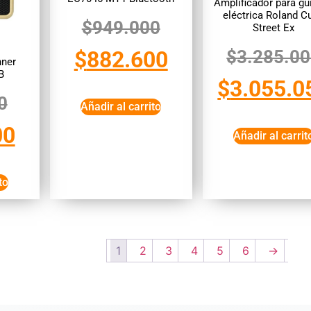
Amplificador para gui
eléctrica Roland C
$
949.000
Street Ex
$
882.600
$
3.285.0
nner
B
$
3.055.0
0
Añadir al carrito
00
Añadir al carrit
to
1
2
3
4
5
6
→