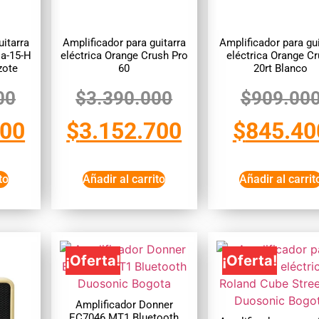
uitarra
Amplificador para guitarra
Amplificador para gui
Da-15-H
eléctrica Orange Crush Pro
eléctrica Orange C
zote
60
20rt Blanco
00
$
3.390.000
$
909.00
400
$
3.152.700
$
845.40
to
Añadir al carrito
Añadir al carrit
¡Oferta!
¡Oferta!
Amplificador Donner
EC7046 MT1 Bluetooth