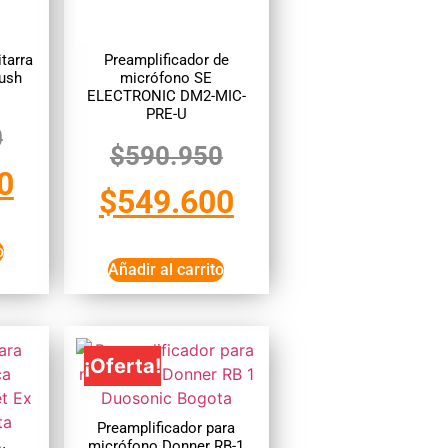
tarra
Preamplificador de
rush
micrófono SE
ELECTRONIC DM2-MIC-
PRE-U
0
$
590.950
0
$
549.600
o
Añadir al carrito
¡Oferta!
Preamplificador para
micrófono Donner RB-1