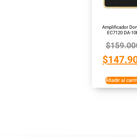
Amplificador Do
EC7120 DA-10
$
159.00
$
147.9
Añadir al carri