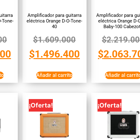
uitarra
Amplificador para guitarra
Amplificador para gui
O-Tone-
eléctrica Orange D-O-Tone-
eléctrica Orange D-G
40
Baby-100 Cabezo
00
$
1.609.000
$
2.219.0
400
$
1.496.400
$
2.063.7
to
Añadir al carrito
Añadir al carrit
¡Oferta!
¡Oferta!