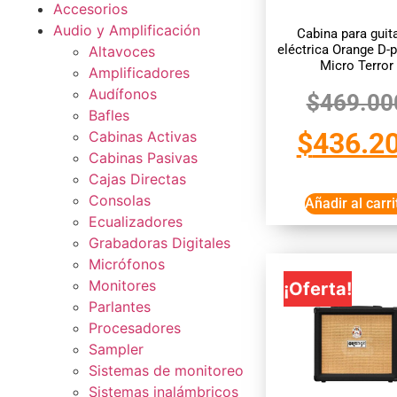
Accesorios
Audio y Amplificación
Cabina para guit
eléctrica Orange D-
Altavoces
Micro Terror
Amplificadores
Audífonos
$
469.00
Bafles
$
436.2
Cabinas Activas
Cabinas Pasivas
Cajas Directas
Consolas
Añadir al carri
Ecualizadores
Grabadoras Digitales
Micrófonos
Monitores
¡Oferta!
Parlantes
Procesadores
Sampler
Sistemas de monitoreo
Sistemas inalámbricos