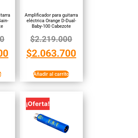
tarra
Amplificador para guitarra
ain-
eléctrica Orange D-Dual-
te
Baby-100 Cabezote
00
$
2.219.000
00
$
2.063.700
o
Añadir al carrito
¡Oferta!