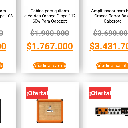
arra
Cabina para guitarra
Amplificador para 
ppc-108
eléctrica Orange D-ppc-112
Orange Terror Ba
60w Para Cabezot
Cabezote
0
$
1.900.000
$
3.690.0
00
$
1.767.000
$
3.431.7
to
Añadir al carrito
Añadir al carrit
¡Oferta!
¡Oferta!