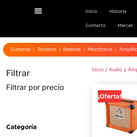
Inicio
Historia
Contacto
Marcas
Guitarras
Teclados
Baterías
Micrófonos
Amplifi
Inicio
/
Audio y Amp
Filtrar
Filtrar por precio
¡Oferta!
Categoría