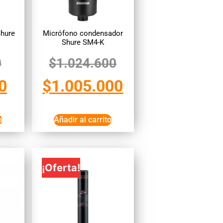
Shure
Micrófono condensador
Shure SM4-K
0
$
1.024.600
0
$
1.005.000
o
Añadir al carrito
¡Oferta!