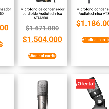
nsador
Micrófono de condensador
Micrófono condens
50
cardioide Audiotechnica
Audiotechnica AT
a
ATM350UL
$
1.186.0
000
$
1.671.000
$
1.504.000
Añadir al carrit
to
Añadir al carrito
¡Oferta!