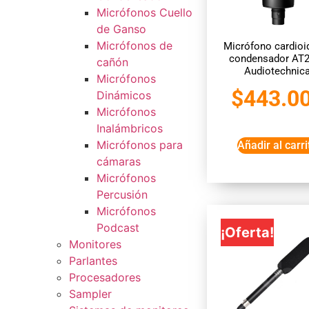
Micrófonos Cuello
de Ganso
Micrófonos de
Micrófono cardioi
condensador AT
cañón
Audiotechnic
Micrófonos
$
443.0
Dinámicos
Micrófonos
Inalámbricos
Micrófonos para
Añadir al carri
cámaras
Micrófonos
Percusión
Micrófonos
Podcast
¡Oferta!
Monitores
Parlantes
Procesadores
Sampler