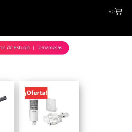
$
0
res de Estudio
Tornamesas
¡Oferta!