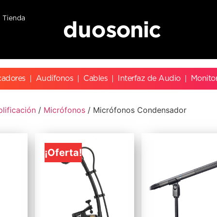
Tienda
cadores
Audífonos
Cables
Interfaz de Audio
Monito
lificación
/
Micrófonos
/ Micrófonos Condensador
¡Oferta!