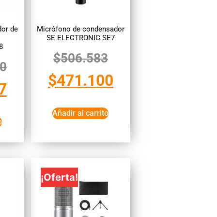
or de
Micrófono de condensador
SE ELECTRONIC SE7
8
$
506.583
00
$
471.100
7
Añadir al carrito
o
¡Oferta!