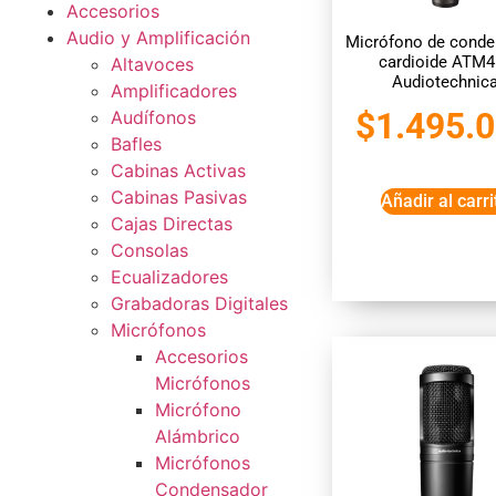
Accesorios
Audio y Amplificación
Micrófono de conde
cardioide ATM4
Altavoces
Audiotechnic
Amplificadores
$
1.495.
Audífonos
Bafles
Cabinas Activas
Cabinas Pasivas
Añadir al carri
Cajas Directas
Consolas
Ecualizadores
Grabadoras Digitales
Micrófonos
Accesorios
Micrófonos
Micrófono
Alámbrico
Micrófonos
Condensador