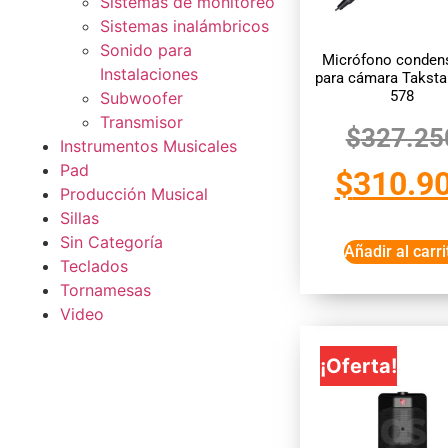
Sistemas de monitoreo
Sistemas inalámbricos
Sonido para
Micrófono conden
Instalaciones
para cámara Taksta
578
Subwoofer
Transmisor
$
327.25
Instrumentos Musicales
Pad
$
310.9
Producción Musical
Sillas
Sin Categoría
Añadir al carri
Teclados
Tornamesas
Video
¡Oferta!