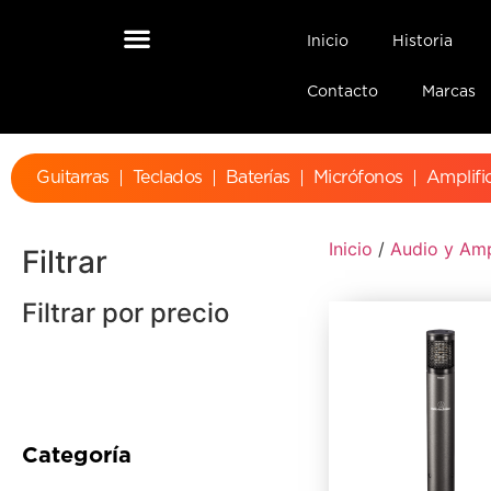
Inicio
Historia
Contacto
Marcas
Guitarras
Teclados
Baterías
Micrófonos
Amplifi
Inicio
/
Audio y Amp
Filtrar
Filtrar por precio
Categoría