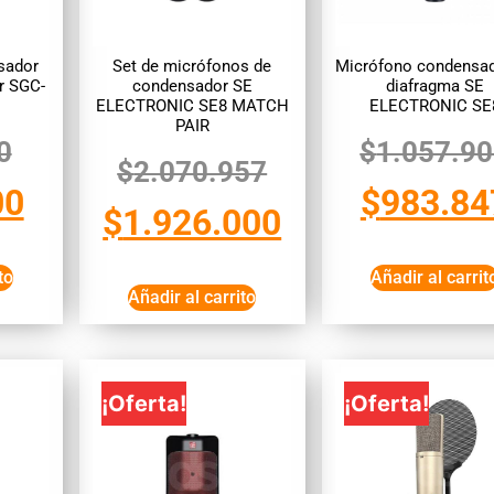
sador
Set de micrófonos de
Micrófono condensad
r SGC-
condensador SE
diafragma SE
ELECTRONIC SE8 MATCH
ELECTRONIC SE
PAIR
0
$
1.057.9
$
2.070.957
00
$
983.84
$
1.926.000
to
Añadir al carrit
Añadir al carrito
¡Oferta!
¡Oferta!