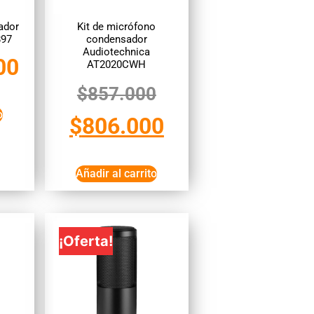
ador
Kit de micrófono
897
condensador
Audiotechnica
00
AT2020CWH
$
857.000
o
$
806.000
Añadir al carrito
¡Oferta!