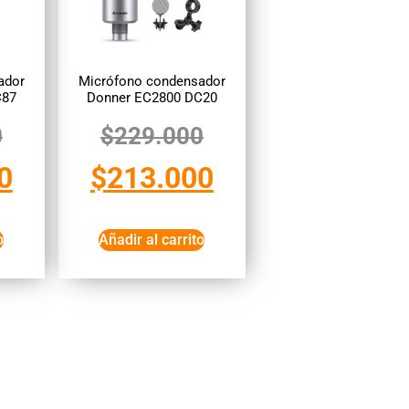
ador
Micrófono condensador
C87
Donner EC2800 DC20
0
$
229.000
0
$
213.000
o
Añadir al carrito