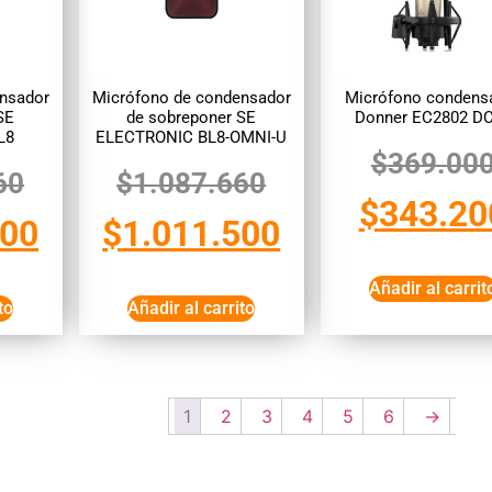
nsador
Micrófono de condensador
Micrófono condens
SE
de sobreponer SE
Donner EC2802 D
L8
ELECTRONIC BL8-OMNI-U
$
369.00
60
$
1.087.660
$
343.20
500
$
1.011.500
Añadir al carrit
to
Añadir al carrito
1
2
3
4
5
6
→