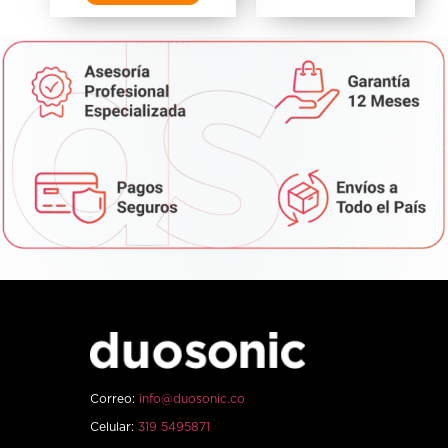
Correo:
info@duosonic.co
Celular:
319 5495871