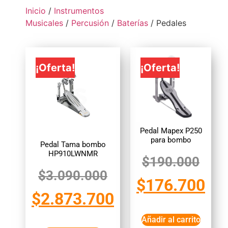
Inicio
/
Instrumentos
Musicales
/
Percusión
/
Baterías
/ Pedales
¡Oferta!
¡Oferta!
Pedal Mapex P250
para bombo
Pedal Tama bombo
HP910LWNMR
$
190.000
$
3.090.000
$
176.700
$
2.873.700
Añadir al carrito