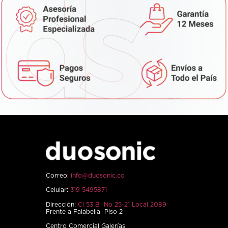
Correo:
info@duosonic.co
Celular:
319 5495871
Dirección:
Cl 53 B No 25-21 Local 2089
Frente a Falabella Piso 2
Centro Comercial Galerías