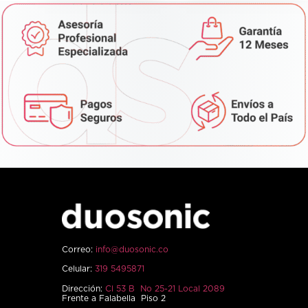
Correo:
info@duosonic.co
Celular:
319 5495871
Dirección:
Cl 53 B No 25-21 Local 2089
Frente a Falabella Piso 2