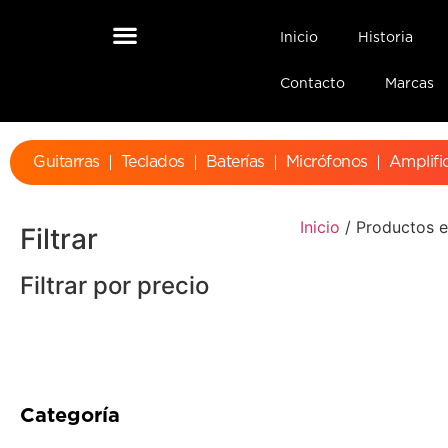
Inicio
Historia
Contacto
Marcas
Guitarras
Teclados
Baterías
Micrófonos
Amplifi
Inicio
/ Productos e
Filtrar
Filtrar por precio
Categoría