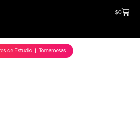
$
0
res de Estudio
Tornamesas