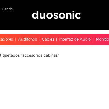
Tienda
cadores
Audífonos
Cables
Interfaz de Audio
Monito
tiquetados “accesorios cabinas”