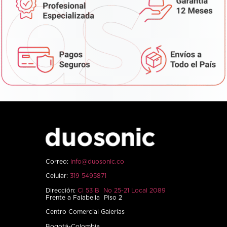
Correo:
info@duosonic.co
Celular:
319 5495871
Dirección:
Cl 53 B No 25-21 Local 2089
Frente a Falabella Piso 2
Centro Comercial Galerías
Bogotá-Colombia