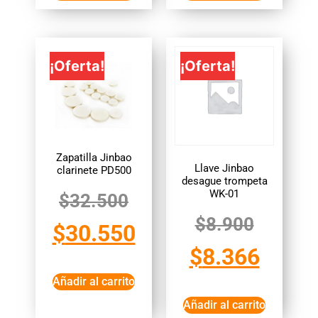
¡Oferta!
¡Oferta!
Zapatilla Jinbao
Llave Jinbao
clarinete PD500
desague trompeta
WK-01
$
32.500
$
8.900
$
30.550
$
8.366
Añadir al carrito
Añadir al carrito