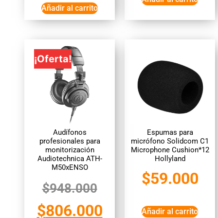
Añadir al carrito
¡Oferta!
Audífonos
Espumas para
profesionales para
micrófono Solidcom C1
monitorización
Microphone Cushion*12
Audiotechnica ATH-
Hollyland
M50xENSO
$
59.000
$
948.000
$
806.000
Añadir al carrito