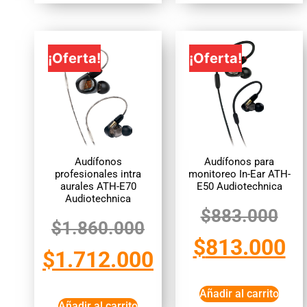
¡Oferta!
¡Oferta!
Audífonos
Audífonos para
profesionales intra
monitoreo In-Ear ATH-
aurales ATH-E70
E50 Audiotechnica
Audiotechnica
$
883.000
$
1.860.000
$
813.000
$
1.712.000
Añadir al carrito
Añadir al carrito