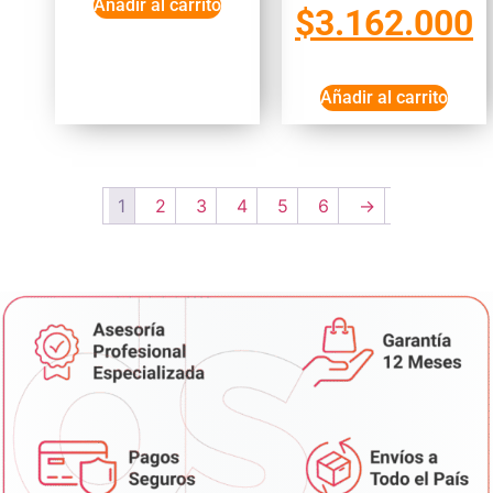
Añadir al carrito
$
3.162.000
Añadir al carrito
1
2
3
4
5
6
→