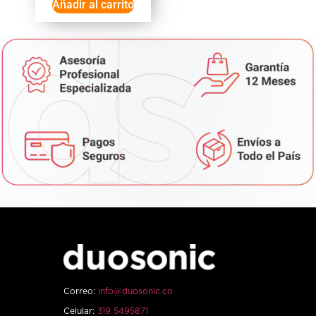
Añadir al carrito
Correo:
info@duosonic.co
Celular:
319 5495871