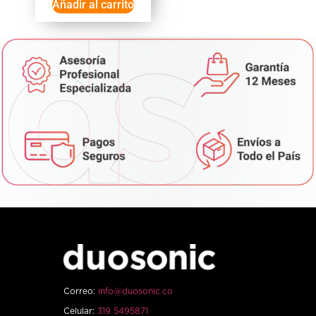
Añadir al carrito
Correo:
info@duosonic.co
Celular:
319 5495871