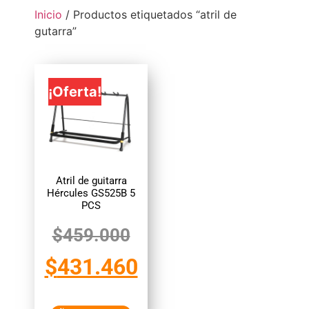
Inicio
/ Productos etiquetados “atril de
gutarra”
¡Oferta!
Atril de guitarra
Hércules GS525B 5
PCS
$
459.000
$
431.460