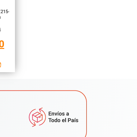
E215-
s
0
0
o