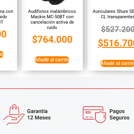
ma con
Audífonos inalámbricos
Auriculares Shure S
uido
Mackie MC-50BT con
CL transparente
BT
cancelación activa de
ruido
$
527.20
00
$
764.000
$
516.70
to
Añadir al carrito
Añadir al carrit