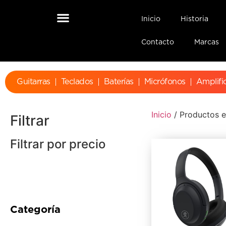
Inicio
Historia
Contacto
Marcas
Guitarras
Teclados
Baterías
Micrófonos
Amplifi
Inicio
/ Productos 
Filtrar
Filtrar por precio
Categoría