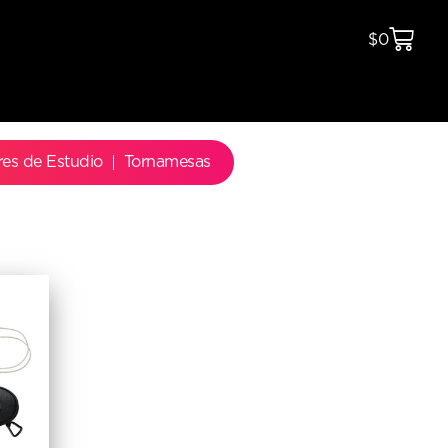
$
0
res de Estudio
Tornamesas