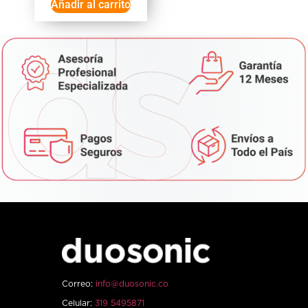
Añadir al carrito
Correo:
info@duosonic.co
Celular:
319 5495871