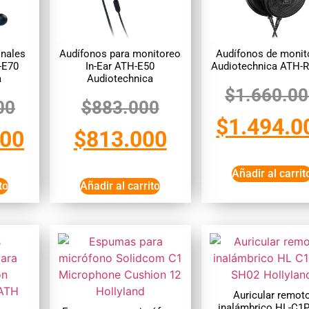
onales
Audífonos para monitoreo
Audífonos de monit
-E70
In-Ear ATH-E50
Audiotechnica ATH-
a
Audiotechnica
$
1.660.0
00
$
883.000
$
1.494.0
000
$
813.000
Añadir al carrit
to
Añadir al carrito
Auricular remot
inalámbrico HL-C1