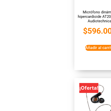
Micrófono dinám
hipercardioide AT2
Audiotechnic
$
596.0
Añadir al carri
¡Oferta!