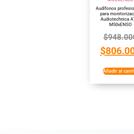
Audífonos profesi
para monitorizac
Audiotechnica A
M50xENSO
$
948.00
$
806.0
Añadir al carri