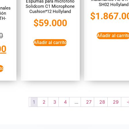
Espumas para micrófono
SH02 Hollyland
Solidcom C1 Microphone
onales
Cushion*12 Hollyland
ión
$
1.867.0
TH-
$
59.000
0
Añadir al carrit
Añadir al carrito
00
to
1
2
3
4
…
27
28
29