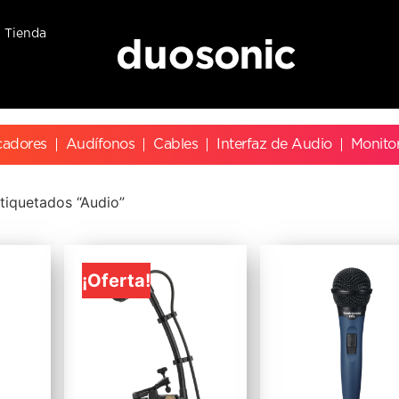
Tienda
cadores
Audífonos
Cables
Interfaz de Audio
Monito
tiquetados “Audio”
¡Oferta!