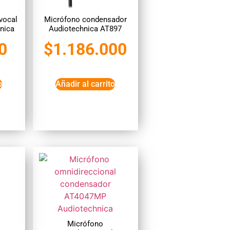
vocal
Micrófono condensador
nica
Audiotechnica AT897
0
$
1.186.000
o
Añadir al carrito
Micrófono