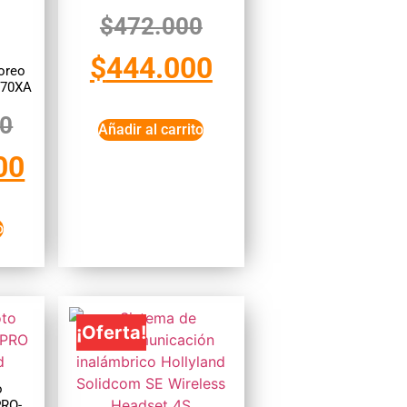
$
472.000
$
444.000
oreo
R70XA
00
Añadir al carrito
00
o
¡Oferta!
o
PRO-