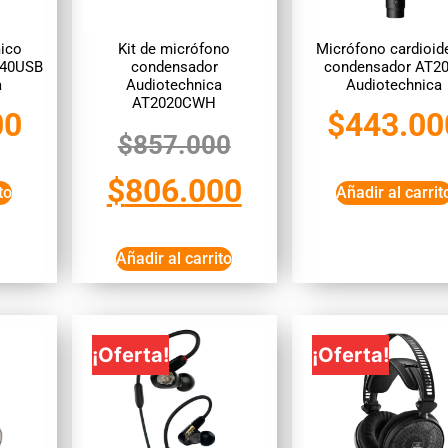
ico
Kit de micrófono
Micrófono cardioid
040USB
condensador
condensador AT2
a
Audiotechnica
Audiotechnica
AT2020CWH
00
$
443.00
$
857.000
$
806.000
to
Añadir al carrit
Añadir al carrito
¡Oferta!
¡Oferta!