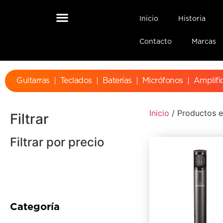
Inicio
Historia
Contacto
Marcas
Guitarras
Teclados
Baterías
Micrófonos
Amplifi
Inicio
/ Productos e
Filtrar
Filtrar por precio
Categoría