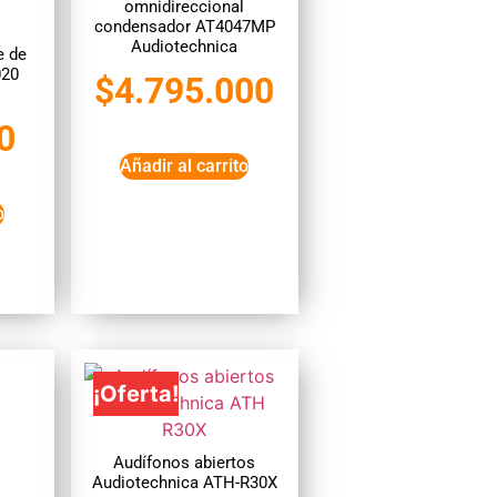
omnidireccional
condensador AT4047MP
Audiotechnica
e de
020
$
4.795.000
0
Añadir al carrito
o
¡Oferta!
Audífonos abiertos
Audiotechnica ATH-R30X