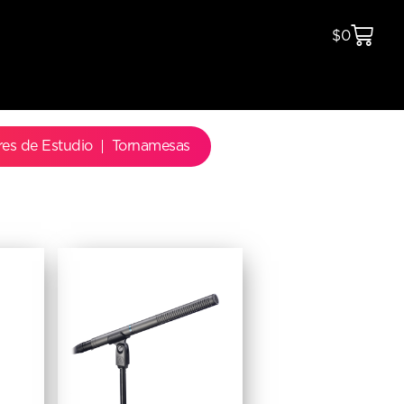
$
0
res de Estudio
Tornamesas