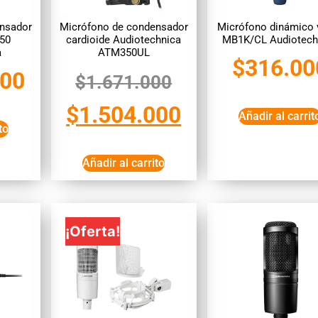
nsador
Micrófono de condensador
Micrófono dinámico 
50
cardioide Audiotechnica
MB1K/CL Audiotech
a
ATM350UL
$
316.00
000
$
1.671.000
$
1.504.000
Añadir al carrit
to
Añadir al carrito
¡Oferta!