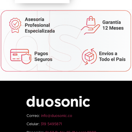
Correo:
info@duosonic.co
Celular:
319 5495871