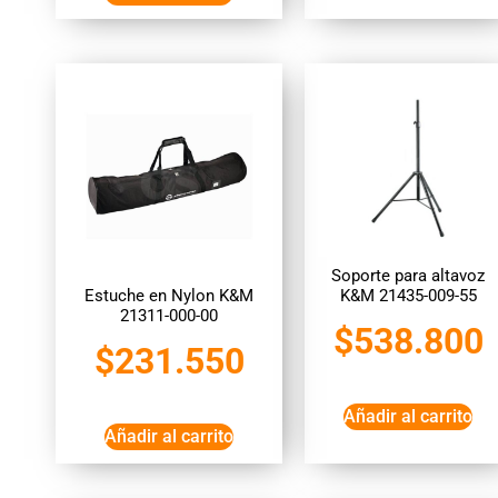
Soporte para altavoz
Estuche en Nylon K&M
K&M 21435-009-55
21311-000-00
$
538.800
$
231.550
Añadir al carrito
Añadir al carrito