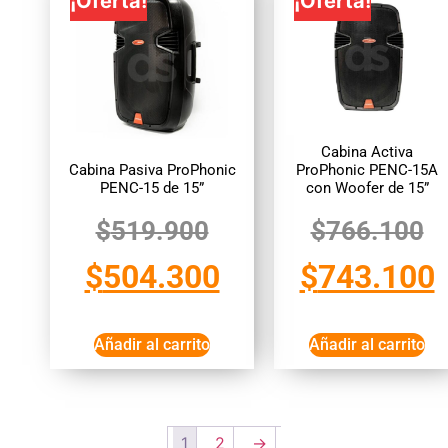
¡Oferta!
¡Oferta!
Cabina Activa
Cabina Pasiva ProPhonic
ProPhonic PENC-15A
PENC-15 de 15”
con Woofer de 15”
$
519.900
$
766.100
$
504.300
$
743.100
Añadir al carrito
Añadir al carrito
1
2
→