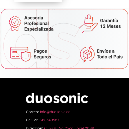
Correo:
info@duosonic.co
Celular:
319 5495871
Dirección:
Cl 53 B No 25-21 Local 2089