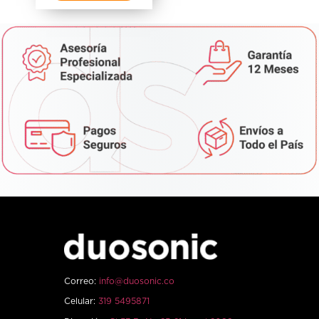
Correo:
info@duosonic.co
Celular:
319 5495871