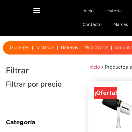
Inicio
Historia
Contacto
Marcas
Guitarras
Teclados
Baterías
Micrófonos
Amplifi
Inicio
/ Productos e
Filtrar
Filtrar por precio
¡Oferta!
Categoría