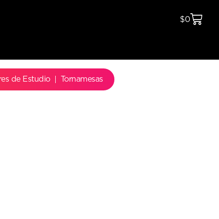
$
0
res de Estudio
Tornamesas