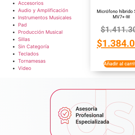
Accesorios
Audio y Amplificación
Micrófono híbrido 
MV7+-W
Instrumentos Musicales
Pad
$
1.411.3
Producción Musical
Sillas
$
1.384.
Sin Categoría
Teclados
Tornamesas
Añadir al carri
Video