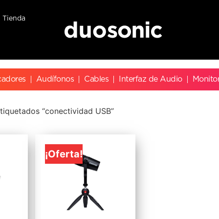
Tienda
cadores
Audífonos
Cables
Interfaz de Audio
Monito
tiquetados “conectividad USB”
¡Oferta!