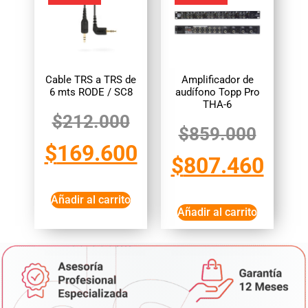
Cable TRS a TRS de
Amplificador de
6 mts RODE / SC8
audífono Topp Pro
THA-6
$
212.000
$
859.000
$
169.600
$
807.460
Añadir al carrito
Añadir al carrito