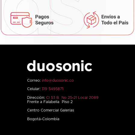
Correo:
info@duosonic.co
Celular:
319 5495871
Dirección:
Cl 53 B No 25-21 Local 2089
Frente a Falabella Piso 2
Centro Comercial Galerías
Bogotá-Colombia