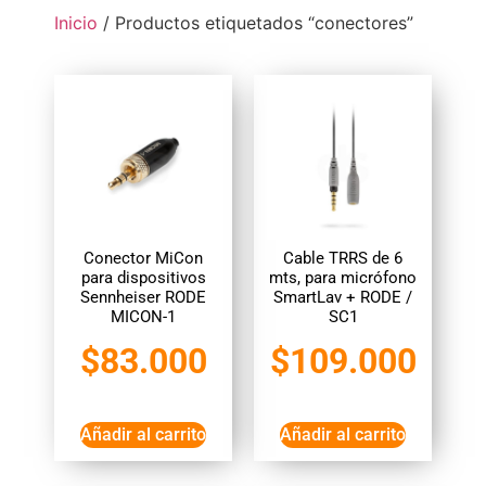
Inicio
/ Productos etiquetados “conectores”
Conector MiCon
Cable TRRS de 6
para dispositivos
mts, para micrófono
Sennheiser RODE
SmartLav + RODE /
MICON-1
SC1
$
83.000
$
109.000
Añadir al carrito
Añadir al carrito