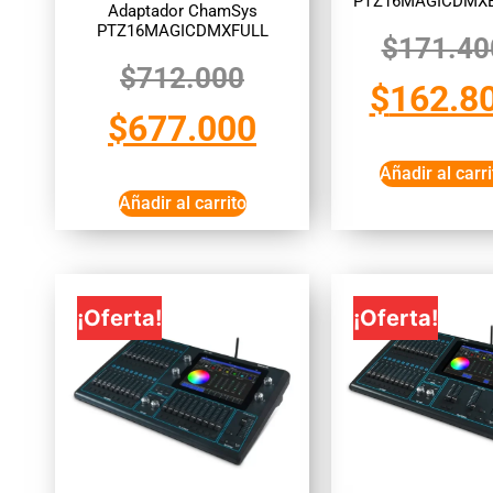
PTZ16MAGICDMX
Adaptador ChamSys
PTZ16MAGICDMXFULL
$
171.40
$
712.000
$
162.8
$
677.000
Añadir al carri
Añadir al carrito
¡Oferta!
¡Oferta!