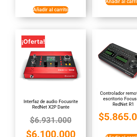
Añadir al carri
Añadir al carrito
¡Oferta!
Controlador remo
escritorio Focus
Interfaz de audio Focusrite
RedNet R1
RedNet X2P Dante
$
5.865.
$
6.931.000
$
6.100.000