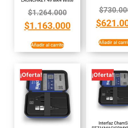
LAUNCHKEY 49 MK4 White
$
730.00
$
1.264.000
$
621.0
$
1.163.000
Añadir al carri
Añadir al carrito
¡Oferta!
¡Oferta!
Interfaz ChamS