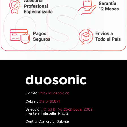
Correo:
info@duosonic.co
Celular:
319 5495871
Dirección:
Cl 53 B No 25-21 Local 2089
Frente a Falabella Piso 2
Centro Comercial Galerías