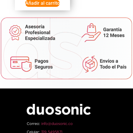
Añadir al carrito
Correo:
info@duosonic.co
Celular:
319 5495871