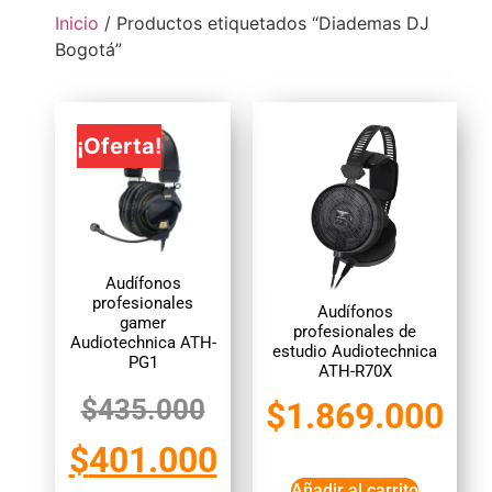
Inicio
/ Productos etiquetados “Diademas DJ
Bogotá”
¡Oferta!
Audífonos
profesionales
Audífonos
gamer
profesionales de
Audiotechnica ATH-
estudio Audiotechnica
PG1
ATH-R70X
$
435.000
$
1.869.000
$
401.000
Añadir al carrito