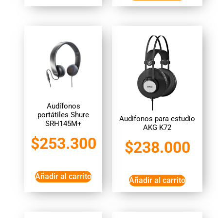
Audífonos
portátiles Shure
Audifonos para estudio
SRH145M+
AKG K72
$
253.300
$
238.000
Añadir al carrito
Añadir al carrito