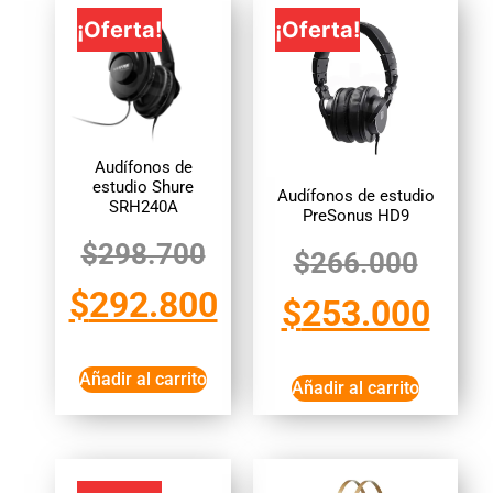
¡Oferta!
¡Oferta!
Audífonos de
estudio Shure
Audífonos de estudio
SRH240A
PreSonus HD9
$
298.700
$
266.000
$
292.800
$
253.000
Añadir al carrito
Añadir al carrito