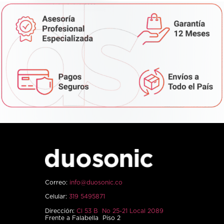
Correo:
info@duosonic.co
Celular:
319 5495871
Dirección:
Cl 53 B No 25-21 Local 2089
Frente a Falabella Piso 2