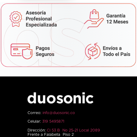
Correo:
info@duosonic.co
Celular:
319 5495871
Dirección:
Cl 53 B No 25-21 Local 2089
Frente a Falabella Piso 2