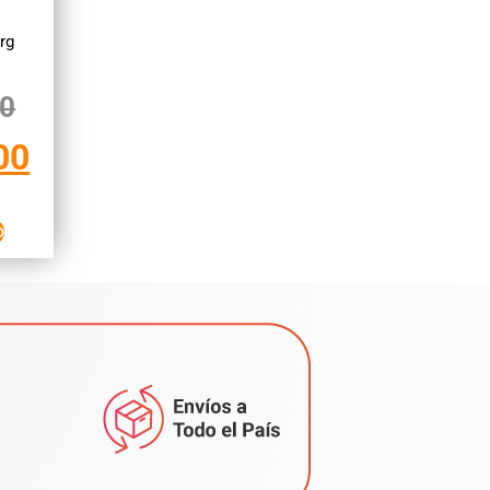
rg
00
00
o