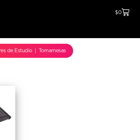
$
0
res de Estudio
Tornamesas