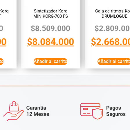
 Korg
Sintetizador Korg
Caja de ritmos Ko
T
MINIKORG-700 FS
DRUMLOGUE
0
$
8.509.000
$
2.809.0
00
$
8.084.000
$
2.668.0
to
Añadir al carrito
Añadir al carrit