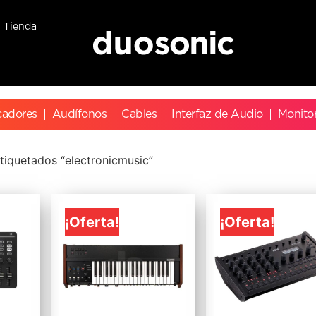
Tienda
cadores
Audífonos
Cables
Interfaz de Audio
Monito
tiquetados “electronicmusic”
¡Oferta!
¡Oferta!