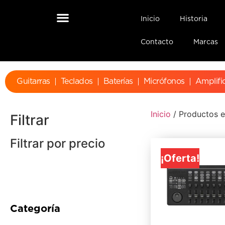
Inicio
Historia
Contacto
Marcas
Guitarras
Teclados
Baterías
Micrófonos
Amplifi
Inicio
/ Productos e
Filtrar
Filtrar por precio
¡Oferta!
Categoría