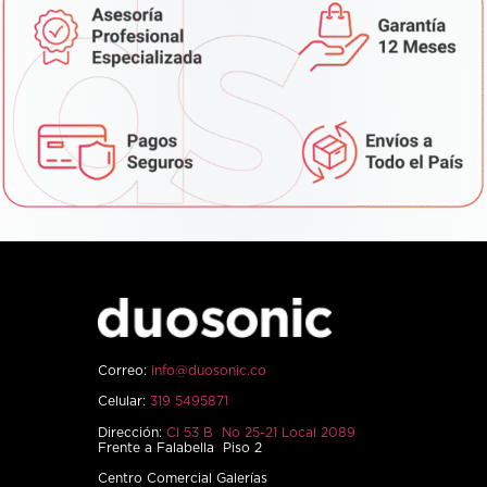
Correo:
info@duosonic.co
Celular:
319 5495871
Dirección:
Cl 53 B No 25-21 Local 2089
Frente a Falabella Piso 2
Centro Comercial Galerías