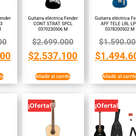
ender
Guitarra eléctrica Fender
Guitarra eléctrica F
3
CONT STRAT SPCL
AFF TELE LRL L
M
0370230506 M
0378200502 M
00
$
2.699.000
$
1.590.0
100
$
2.537.100
$
1.494.6
to
Añadir al carrito
Añadir al carrit
¡Oferta!
¡Oferta!