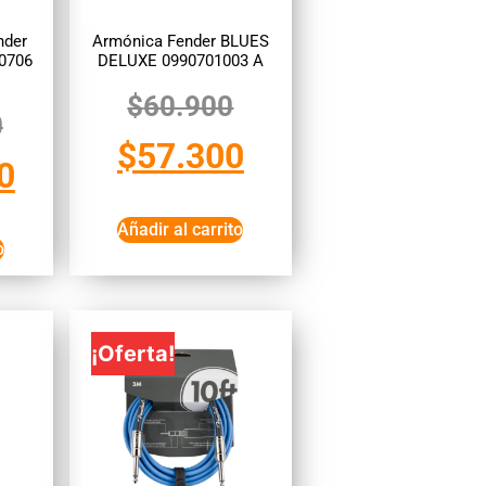
nder
Armónica Fender BLUES
0706
DELUXE 0990701003 A
$
60.900
0
$
57.300
0
Añadir al carrito
o
¡Oferta!