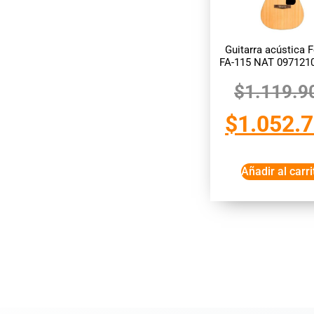
Guitarra acústica 
FA-115 NAT 097121
$
1.119.9
$
1.052.
Añadir al carri