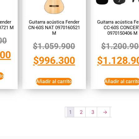
Fender
Guitarra acústica Fender
Guitarra acústica F
0721 M
CN-60S NAT 0970160521
CC-60S CONCER
M
0970150406 M
00
$
1.059.900
$
1.200.9
700
$
996.300
$
1.128.9
to
Añadir al carrito
Añadir al carrit
1
2
3
→