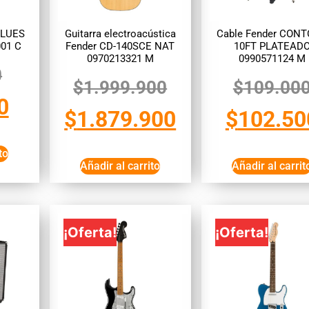
BLUES
Guitarra electroacústica
Cable Fender CON
01 C
Fender CD-140SCE NAT
10FT PLATEAD
0970213321 M
0990571124 M
0
$
1.999.900
$
109.00
0
$
1.879.900
$
102.50
to
Añadir al carrito
Añadir al carrit
¡Oferta!
¡Oferta!