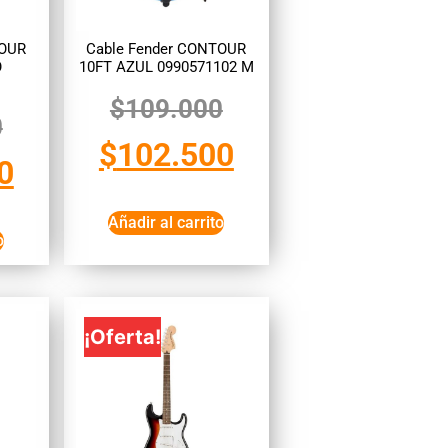
TOUR
Cable Fender CONTOUR
O
10FT AZUL 0990571102 M
$
109.000
0
$
102.500
0
Añadir al carrito
o
¡Oferta!