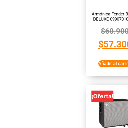
Armónica Fender 
DELUXE 09907010
$
60.90
$
57.30
Añadir al carri
¡Oferta!