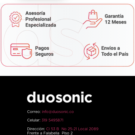
Correo:
info@duosonic.co
Celular:
319 5495871
Dirección:
Cl 53 B No 25-21 Local 2089
Frente a Falabella Piso 2