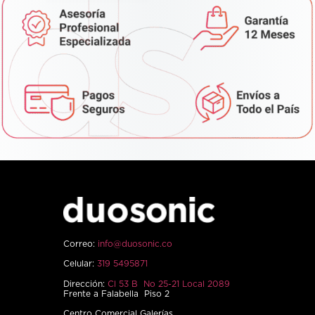
Correo:
info@duosonic.co
Celular:
319 5495871
Dirección:
Cl 53 B No 25-21 Local 2089
Frente a Falabella Piso 2
Centro Comercial Galerías