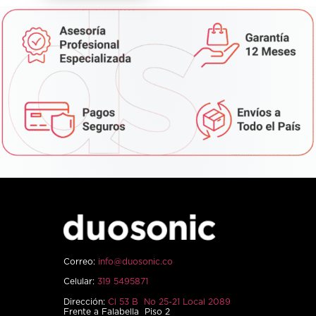
Correo:
info@duosonic.co
Celular:
319 5495871
Dirección:
Cl 53 B No 25-21 Local 2089
Frente a Falabella Piso 2