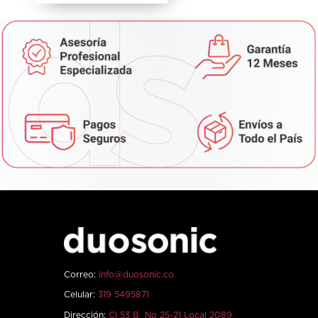
Correo:
info@duosonic.co
Celular:
319 5495871
Dirección:
Cl 53 B No 25-21 Local 2089