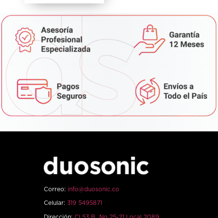
Correo:
info@duosonic.co
Celular:
319 5495871
Dirección:
Cl 53 B No 25-21 Local 2089