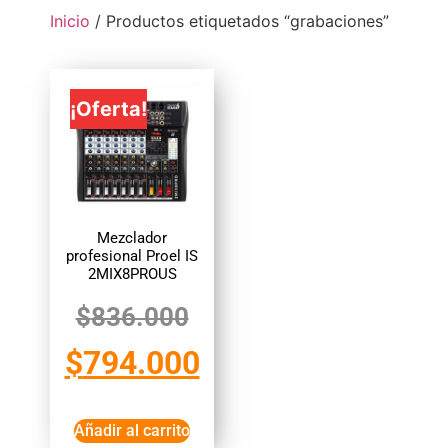
Inicio
/ Productos etiquetados “grabaciones”
¡Oferta!
Mezclador
profesional Proel IS
2MIX8PROUS
$
836.000
$
794.000
Añadir al carrito