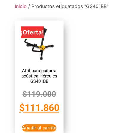
Inicio
/ Productos etiquetados “GS401BB”
¡Oferta!
Atril para guitarra
acústica Hércules
GS401BB
$
119.000
$
111.860
Añadir al carrito