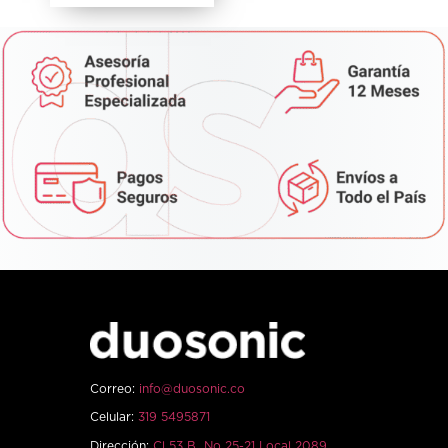
Correo:
info@duosonic.co
Celular:
319 5495871
Dirección:
Cl 53 B No 25-21 Local 2089