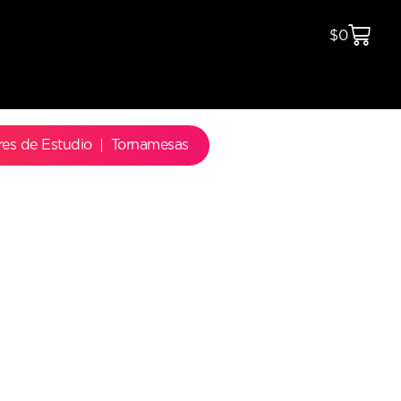
$
0
res de Estudio
Tornamesas