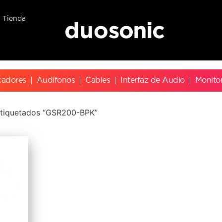
Tienda
cadores
Audífonos
Cables
Interfaz de Audio
Monito
etiquetados “GSR200-BPK”