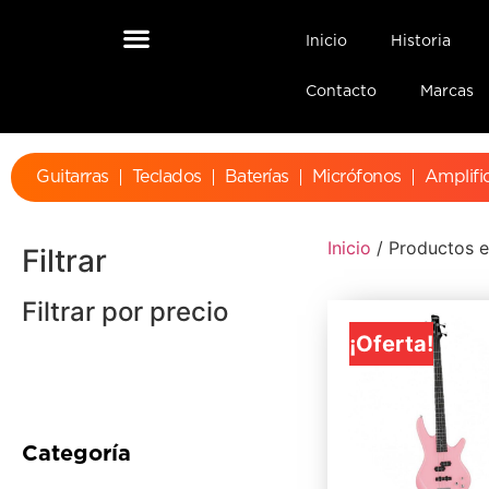
Inicio
Historia
Contacto
Marcas
Guitarras
Teclados
Baterías
Micrófonos
Amplifi
Inicio
/ Productos 
Filtrar
Filtrar por precio
¡Oferta!
Categoría