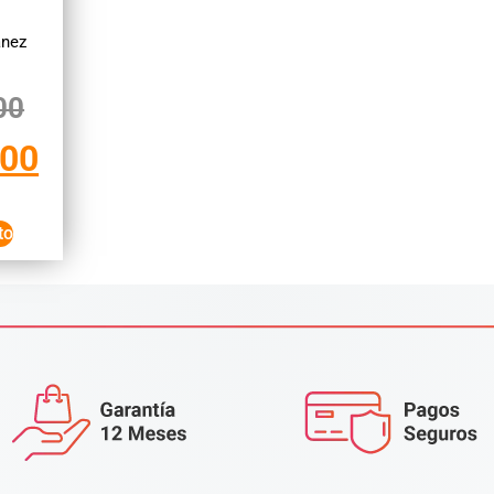
anez
00
700
to